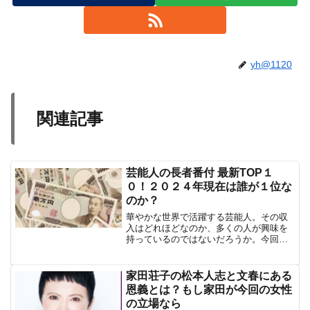
yh@1120
関連記事
芸能人の長者番付 最新TOP１
０！２０２４年現在は誰が１位な
のか？
華やかな世界で活躍する芸能人。その収
入はどれほどなのか、多くの人が興味を
持っているのではないだろうか。今回
は、2024年最新版の芸能人長者番付
TOP10をご紹介する。果たして、頂点に
君臨するのは誰なのか？長者番付は、そ
家田荘子の松本人志と文春にある
の年のタレントの推定年...
恩義とは？もし家田が今回の女性
の立場なら