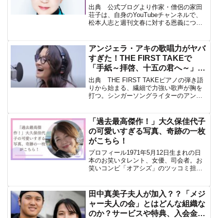
出典 公式ブログより作家・僧侶の家田
荘子は、自身のYouTubeチャンネルで、
松本人志と週刊文春に対する恩義につい
て語った。松本人志への恩義とは出典
吉本興業家田荘子は過去に「エイズに関
する取材を行っていたが、どこもテレビ
アンジェラ・アキの歌唱力がヤバ
番組も扱ってくれな...
すぎた！THE FIRST TAKEで
「手紙～拝啓、十五の君へ～」を
CD音源とほぼ変わらない歌い声
出典 THE FIRST TAKEピアノの弾き語
を披露！
りから始まる、繊細で力強い歌声が胸を
打つ。シンガーソングライターのアンジ
ェラ・アキが、YouTubeチャンネル
「THE FIRST TAKE」に登場し、代表曲
「手紙～拝啓、十五の君へ～」を披露...
「過去最高傑作！」大久保佳代子
の可愛いすぎる写真、奇跡の一枚
がこちら！
プロフィール1971年5月12日生まれの日
本のお笑いタレント、女優、司会者。お
笑いコンビ「オアシズ」のツッコミ担当
で、相方は光浦靖子。愛知県田原市出
身。大久保は、1992年に光浦と「オアシ
ズ」を結成し、デビュー。1993年にフジ
田中真美子夫人が加入？？「メジ
テレビのバラ...
ャー夫人の会」とはどんな組織な
のか？サービスや特典、入会金、