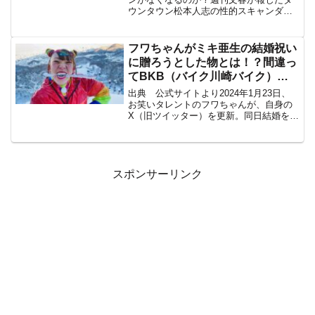
ウンタウン松本人志の性的スキャンダル
について、吉本興業は事実無根と否定
し、法的措置を検討している。スキャン
ダルの内容は、2015年に東京都内のホテ
フワちゃんがミキ亜生の結婚祝い
ルで複数の女性に性...
に贈ろうとした物とは！？間違っ
てBKB（バイク川崎バイク）に
ｗ
出典 公式サイトより2024年1月23日、
お笑いタレントのフワちゃんが、自身の
X（旧ツイッター）を更新。同日結婚を発
表したお笑いコンビ・ミキの亜生（35）
に結婚祝いを送ったつもりが、別の芸人
であるバイク川崎バイク（BKB）に届い
てしまったと...
スポンサーリンク