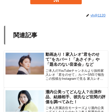
yh@1120
関連記事
動画あり！家入レオ”君をのせ
て”をカバー！「あさイチ」や
「題名のない音楽会」など
ご本人のYouTubeチャンネルより抜粋家
入レオ「君をのせて」カバーSNSで報告
この投稿をInstagramで見る 家入レオ
LEO IEIRI(@leoieiri)がシェアした投稿
NHK『The Covers』や朝日放送「題名の
ない音...
瀧内公美ってどんな人？出演作
品、結婚相手、彼氏など世間の評
価を調べてみた！
ご本人所属吉住モーターズより瀧内公美
ってどんな人なのか？ご本人所属吉住モ