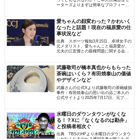
ーターズよりまずは簡単なプロフィール
をみてみよう。瀧内公美は、1989年10月
21日生まれの日本の女優。富山県高岡市
出身で、身長167cm。吉住モータース所
愛ちゃんの顔変わった？かわいく
属。高校生の...
なったと話題！現在の福原愛の仕
事状況など
出典 スポーツ報知3月15日、卓球女子の
元メダリスト、愛ちゃんこと福原愛が、
元夫の江宏傑との親権問題に関する会見
を行った。約1年1ヶ月ぶりの公の場とな
った福原さんの姿に、ネット上では様々
な声が上がっている。記者会見での福原
武藤敬司が橋本真也からもらった
愛出典 中日新聞出...
茶碗はいくら？有田焼泰山の価値
やデザインなど
武藤さんの公式Xより武藤敬司の茶碗破損
事件：有田焼泰山の思い出の品ご本人の
公式サイトより2025年7月17日、元プロ
レスラーの武藤敬司が自身のXで、2005
年に亡くなった橋本真也から結婚祝いに
もらった有田焼泰山のご飯茶碗が割れた
水曜日のダウンタウンがなくな
ことを投稿し...
る！？Xに「なくなるのは勘弁」
と投稿者相次ぐ
出典 TBSのHPより水曜日のダウンタウ
ンがなくなるのか？週刊文春が報じたダ