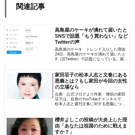
関連記事
高島屋のケーキが潰れて届いたと
SNSで話題「もう買わない」など
Twitterの声
高島屋のケーキ トレンド入りした理由
24日、高島屋のケーキが潰れて届いたと
X（旧Twitter）で話題になっている。責任
の所在はどうなのか？法的解釈を見てみ
よう。荷物を配送業者に依頼して、荷物
が壊れていた場合の責任は、原則とし
家田荘子の松本人志と文春にある
て、配送業者が...
恩義とは？もし家田が今回の女性
の立場なら
出典 公式ブログより作家・僧侶の家田
荘子は、自身のYouTubeチャンネルで、
松本人志と週刊文春に対する恩義につい
て語った。松本人志への恩義とは出典
吉本興業家田荘子は過去に「エイズに関
する取材を行っていたが、どこもテレビ
櫻井よしこの投稿が大炎上した理
番組も扱ってくれな...
由「あなたは祖国のために戦えま
すか？」