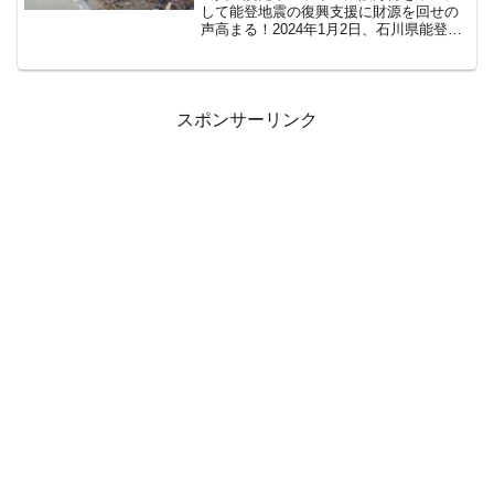
して能登地震の復興支援に財源を回せの
声高まる！2024年1月2日、石川県能登半
島でM7.8の地震が発生し、甚大な被害が
発生した。この地震を受け、大阪万博を
中止にして、能登地震の復興支援に財源
を回すべきだと...
スポンサーリンク