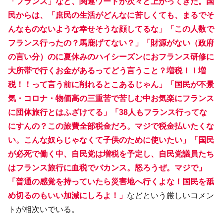
「フランス」など、関連ワードが次々と上がってきた。国
民からは、「庶民の生活がどんなに苦しくても、まるでそ
んなものないような幸せそうな顔してるな」「この人数で
フランス行ったの？馬鹿げてない？」「財源がない（政府
の言い分）のに夏休みのハイシーズンにおフランス研修に
大所帯で行くお金があるってどう言うこと？増税！！増
税！！って言う前に削れるとこあるじゃん」「国民が不景
気・コロナ・物価高の三重苦で苦しむ中お気楽にフランス
に団体旅行とはふざけてる」「38人もフランス行ってな
にすんの？この旅費全部税金だろ。マジで税金払いたくな
い。こんな奴らじゃなくて子供のために使いたい」「国民
が必死で働く中、自民党は増税を予定し、自民党議員たち
はフランス旅行に血税でバカンス。怒ろうぜ。マジで」
「普通の感覚を持っていたら災害地へ行くよな！国民を舐
め切るのもいい加減にしろよ！」
などという厳しいコメン
トが相次いでいる。