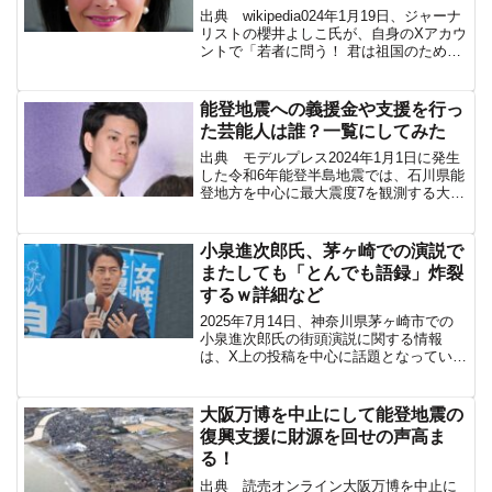
出典 wikipedia024年1月19日、ジャーナ
リストの櫻井よしこ氏が、自身のXアカウ
ントで「若者に問う！ 君は祖国のために
戦えるか？」と投稿したことで、ネット
では大炎上している。この投稿は、櫻井
氏が出演する有料動画コンテンツ「「あ
能登地震への義援金や支援を行っ
なた...
た芸能人は誰？一覧にしてみた
出典 モデルプレス2024年1月1日に発生
した令和6年能登半島地震では、石川県能
登地方を中心に最大震度7を観測する大地
震が発生し、大きな被害をもたらた。こ
の地震を受け、多くの芸能人や有名人が
支援活動を行った。本記事では、能登地
小泉進次郎氏、茅ヶ崎での演説で
震の支援を行っ...
またしても「とんでも語録」炸裂
するｗ詳細など
2025年7月14日、神奈川県茅ヶ崎市での
小泉進次郎氏の街頭演説に関する情報
は、X上の投稿を中心に話題となってい
る。特に、彼の発言「政治に無関心であ
るということは、無関心のままでいられ
ると思います」が注目を集め、「進次郎
大阪万博を中止にして能登地震の
構文」としてネット上...
復興支援に財源を回せの声高ま
る！
出典 読売オンライン大阪万博を中止に