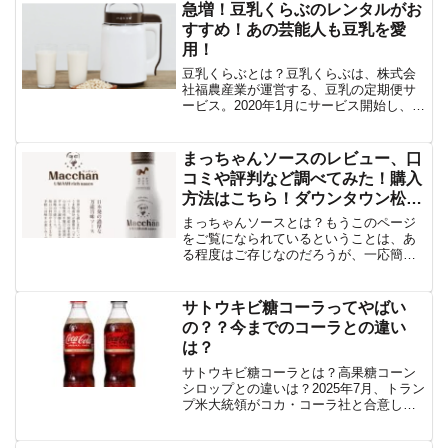
急増！豆乳くらぶのレンタルがお
すすめ！あの芸能人も豆乳を愛
用！
豆乳くらぶとは？豆乳くらぶは、株式会
社福農産業が運営する、豆乳の定期便サ
ービス。2020年1月にサービス開始し、現
在は全国で約10,000人以上の会員を抱え
ている。レンタルの特徴豆乳くらぶの特
徴は、以下の3つ。国産の大豆を使用し
まっちゃんソースのレビュー、口
た、新鮮な豆...
コミや評判など調べてみた！購入
方法はこちら！ダウンタウン松本
共同開発！
まっちゃんソースとは？もうこのページ
をご覧になられているということは、あ
る程度はご存じなのだろうが、一応簡単
に触れておこう。なにせダウンタウン松
本ご本人があんまり派手な宣伝を好むタ
イプではないと聞いたことがある。それ
サトウキビ糖コーラってやばい
ゆえ、知らない方も多いだ...
の？？今までのコーラとの違い
は？
サトウキビ糖コーラとは？高果糖コーン
シロップとの違いは？2025年7月、トラン
プ米大統領がコカ・コーラ社と合意し、
米国で販売されるコカ・コーラの甘味料
を高果糖コーンシロップ（HFCS）からサ