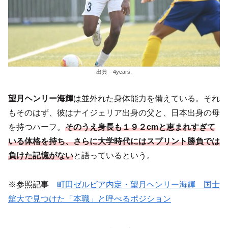
出典 4years.
望月ヘンリー海輝
は並外れた身体能力を備えている。それ
もそのはず、彼はナイジェリア出身の父と、日本出身の母
を持つハーフ。
そのうえ身長も１９２cmと恵まれすぎて
いる体格を持ち、さらに大学時代にはスプリント勝負では
負けた記憶がない
と語っているという。
※参照記事
町田ゼルビア内定・望月ヘンリー海輝 国士
舘大で見つけた「本職」と呼べるポジション