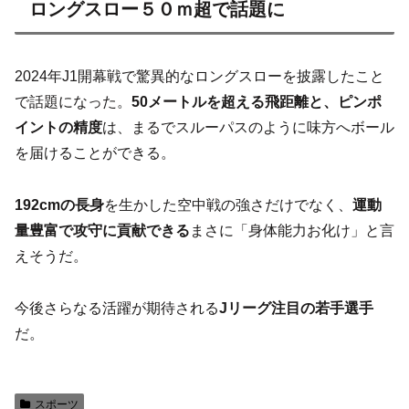
ロングスロー５０ｍ超で話題に
2024年J1開幕戦で驚異的なロングスローを披露したこと
で話題になった。
50メートルを超える飛距離と、ピンポ
イントの精度
は、まるでスルーパスのように味方へボール
を届けることができる。
192cmの長身
を生かした空中戦の強さだけでなく、
運動
量豊富で攻守に貢献できる
まさに「身体能力お化け」と言
えそうだ。
今後さらなる活躍が期待される
Jリーグ注目の若手選手
だ。
スポーツ