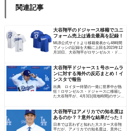
関連記事
大谷翔平のドジャース移籍でユニ
フォーム売上は過去最高を記録！
MLB公式サイトより移籍発表から48時間
でメッシの記録を大幅に上回る2023年12
月10日、大谷翔平がロサンゼルス・ドジ
ャースへの移籍を発表した。この発表は
世界中に大きな衝撃を与え、大谷選手の
人気と実力を改めて証明するものとな
大谷翔平ドジャース１号ホームラ
る。移籍発表か...
ンに対する海外の反応まとめ！イ
ンスタで報告
出典 ロイター待望の一発に世界中が熱
狂！ロサンゼルス・ドジャースに移籍し
た大谷翔平が、4月3日(現地時間)のサンフ
ランシスコ・ジャイアンツ戦で、移籍後
初となる1号ホームランを放った。打球は
右中間へ推定131メートルのソロホームラ
大谷翔平はアメリカでの知名度は
ン。ドジャー...
あるのか？？意外な結果だった！
日本では言わずと知れた大スター大谷翔
平だが、アメリカでの知名度は、意外に