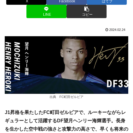
X
Facebook
はてブ
LINE
コピー
2024.02.24
出典 FC町田ゼルビア
J1昇格を果たしたFC町田ゼルビアで、ルーキーながらレ
ギュラーとして活躍するDF望月ヘンリー海輝選手。長身
を生かした空中戦の強さと攻撃力の高さで、早くも将来の