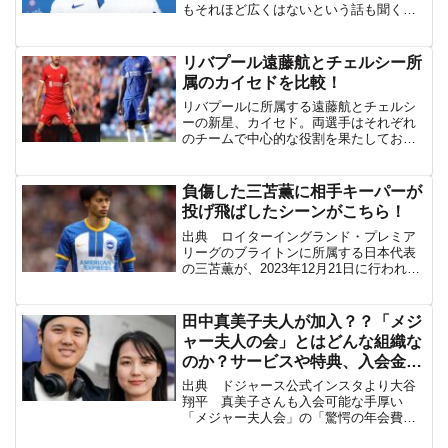
もそれほど広くはないという話も聞く。
ということで今回は「大谷翔平のアメリ
カでの知名度」に関して記事を書いてい
こう。調査機関YouGovによる調査2023年
リバプール遠藤航とチェルシー所
11月時点の調...
属のカイセドを比較！
リバプールに所属する遠藤航とチェルシ
ーの新星、カイセド。両選手はそれぞれ
のチームで中心的な役割を果たしてお
り、ファンからも高い注目を集めてい
る。遠藤航は堅実な守備と的確なパスで
チームの安定感を支え、リバプールに必
負傷した三苫薫に相手キーパーが
要不可欠な存在になっている。...
投げ飛ばしたシーンがこちら！
出典 ロイターイングランド・プレミア
リーグのブライトンに所属する日本代表
の三苫薫が、2023年12月21日に行われた
クリスタル・パレス戦で負傷し、途中交
代したことが話題となった。試合は1-1の
引き分けに終わったが、三苫は左足首を
田中真美子夫人が加入？？「メジ
痛め、後半3...
ャー夫人の会」とはどんな組織な
のか？サービスや特典、入会金、
主な内容など
出典 ドジャース公式インスタより大谷
翔平 真美子さんも入会可能な手厚い
「メジャー夫人会」の「驚愕の年会費」
というYahoo!の記事にあるメジャー夫人