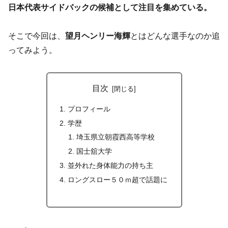
日本代表
サイドバック
の
候補として注目を集めている。
そこで今回は、
望月ヘンリー海輝
とはどんな選手なのか追
ってみよう。
目次
プロフィール
学歴
埼玉県立朝霞西高等学校
国士舘大学
並外れた身体能力の持ち主
ロングスロー５０ｍ超で話題に