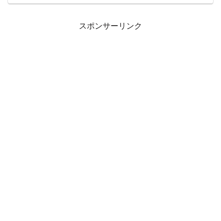
の会とはどういう組織なのか？というこ
とでメジャー夫人の会について今回は調
べてみよう。メジャー...
スポンサーリンク