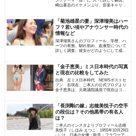
力とは？
ングテーマ「燈」について詳しく解説。
崎山蒼志のイケメンぶり、音楽キャリ
ア、そして「燈」の魅力について深く掘
り下げます。アニメと音楽の交差点で生
まれる魔法を体験しましょう。
「菊池雄星の妻」深津瑠美はハー
フ？若い頃やアナウンサー時代の
情報など
深津瑠美さんのプロフィール、学歴、ハ
ーフの有無、馴れ初め、血液型について
詳しく調査。彼女がどのようにして成功
したキャリアを築いたのか、そして血液
型B型の女性アナウンサーとしての彼女の
特徴を探ります。
「金子恵美」ミス日本時代の写真
と現在の比較をしてみた
出典 左ミス日本時代 NEWSポストセ
ブン 右現在、ご本人の公式ブログより
金子恵美は、元衆議院議員で現在はコメ
ンテーターとして活躍している。2004年
にミス日本に選ばれた経歴を持ち、美貌
と知性を兼ね備えた女性として多くの人
「長渕剛の嫁」志穂美悦子の空手
から支持されている...
の段位は？その他黒帯の有名人
は？
ご本人のインスタよりプロフィール志穂
美悦子（しほみ えつこ、1955年10月29日
- ）は、日本の女優・歌手・フラワーアー