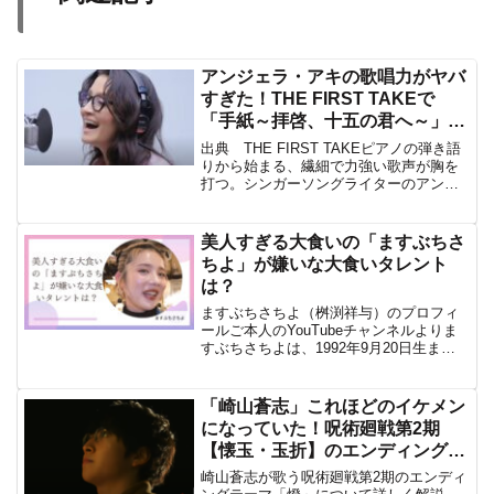
アンジェラ・アキの歌唱力がヤバ
すぎた！THE FIRST TAKEで
「手紙～拝啓、十五の君へ～」を
CD音源とほぼ変わらない歌い声
出典 THE FIRST TAKEピアノの弾き語
を披露！
りから始まる、繊細で力強い歌声が胸を
打つ。シンガーソングライターのアンジ
ェラ・アキが、YouTubeチャンネル
「THE FIRST TAKE」に登場し、代表曲
「手紙～拝啓、十五の君へ～」を披露...
美人すぎる大食いの「ますぶちさ
ちよ」が嫌いな大食いタレント
は？
ますぶちさちよ（桝渕祥与）のプロフィ
ールご本人のYouTubeチャンネルよりま
すぶちさちよは、1992年9月20日生ま
れ、神奈川県出身の大食いタレント、モ
デル。身長170cm、体重47kgのスレンダ
ーな体型ながら、1食あたり米3合、おか
「崎山蒼志」これほどのイケメン
ずも...
になっていた！呪術廻戦第2期
【懐玉・玉折】のエンディングテ
ーマを「燈」歌う若き２１歳の魅
崎山蒼志が歌う呪術廻戦第2期のエンディ