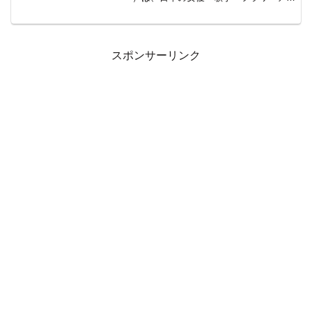
ティスト・タレント。岡山県岡山市出
身。身長163cm。血液型A型。1972年、
東映ニューフェイスに合格し、翌年『女
必...
スポンサーリンク