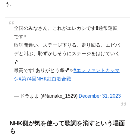
う。
全国のみなさん、これがエレカシです‼️通常運転
です‼️
歌詞間違い、ステージ下りる、走り回る、エビバ
デと叫ぶ、恥ずかしそうにステージをはけていく
🎵
最高です‼️ありがとう😆💕✨
#エレファントカシマ
シ
#第74回NHK紅白歌合戦
— ドラまま (@tamako_1529)
December 31, 2023
NHK側が気を使って歌詞を消すという場面
も