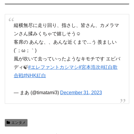
縦横無尽に走り回り、指さし、皆さん、カメラマ
ンさん揉みくちゃで嬉しそう☺️
客席の あんな、、あんな近くまで…う 羨ましい
(´；ω；｀)
風が吹いて去っていったようなキモチです エビバ
ディ🍃
#エレファントカシマシ
#宮本浩次
#紅白歌
合戦
#NHK紅白
— まあ (@timatami3)
December 31, 2023
エンタメ