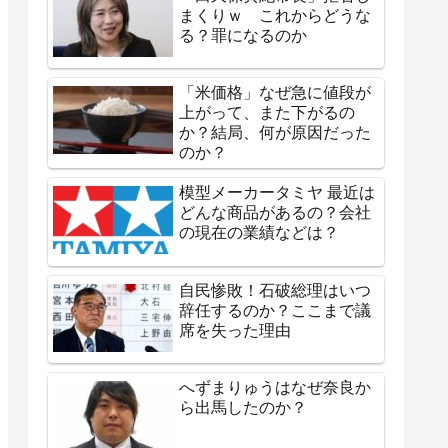
まくりｗ これからどうな
る？罪になるのか
「米価格」なぜ急に値段が
上がって、また下がるの
か？結局、何が原因だった
のか？
模型メーカータミヤ 最近は
どんな商品があるの？会社
の現在の業績などは？
自民惨敗！石破総理はいつ
辞任するのか？ここまで議
席を失った理由
へずまりゅうはなぜ奈良か
ら出馬したのか？