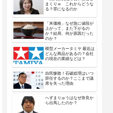
まくりｗ これからどうな
る？罪になるのか
「米価格」なぜ急に値段が
上がって、また下がるの
か？結局、何が原因だった
のか？
模型メーカータミヤ 最近は
どんな商品があるの？会社
の現在の業績などは？
自民惨敗！石破総理はいつ
辞任するのか？ここまで議
席を失った理由
へずまりゅうはなぜ奈良か
ら出馬したのか？