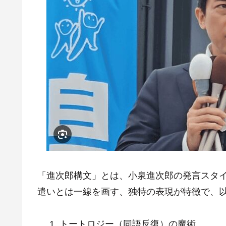
「進次郎構文」とは、小泉進次郎の発言スタ
遣いとは一線を画す、独特の表現が特徴で、
トートロジー（同語反復）の魔術