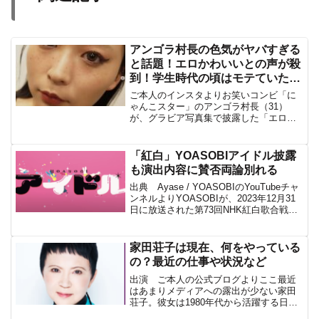
アンゴラ村長の色気がヤバすぎる
と話題！エロかわいいとの声が殺
到！学生時代の頃はモテていたの
か
ご本人のインスタよりお笑いコンビ「に
ゃんこスター」のアンゴラ村長（31）
が、グラビア写真集で披露した「エロか
わいい」魅力が世間を賑わせている。彼
女の自然体でありながら妖艶な姿は、芸
人としてのイメージを覆し、男女問わず
「紅白」YOASOBIアイドル披露
多くのファンを虜にしてい...
も演出内容に賛否両論別れる
出典 Ayase / YOASOBIのYouTubeチャ
ンネルよりYOASOBIが、2023年12月31
日に放送された第73回NHK紅白歌合戦に
初出場し、話題となった。YOASOBIは、
ボーカルのikuraとコンポーザーのAyase
による音...
家田荘子は現在、何をやっている
の？最近の仕事や状況など
出演 ご本人の公式ブログよりここ最近
はあまりメディアへの露出が少ない家田
荘子。彼女は1980年代から活躍する日本
のノンフィクション作家、僧侶、作詞