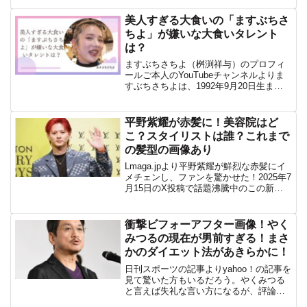
家、脚本家、映画監督、実業家、教育
者、政治家など多才な人物として知られ
美人すぎる大食いの「ますぶちさ
ている。彼女の活動は多岐...
ちよ」が嫌いな大食いタレント
は？
ますぶちさちよ（桝渕祥与）のプロフィ
ールご本人のYouTubeチャンネルよりま
すぶちさちよは、1992年9月20日生ま
れ、神奈川県出身の大食いタレント、モ
デル。身長170cm、体重47kgのスレンダ
ーな体型ながら、1食あたり米3合、おか
平野紫耀が赤髪に！美容院はど
ずも...
こ？スタイリストは誰？これまで
の髪型の画像あり
Lmaga.jpより平野紫耀が鮮烈な赤髪にイ
メチェンし、ファンを驚かせた！2025年7
月15日のX投稿で話題沸騰中のこの新ヘ
アスタイルは、彼の新たな魅力を引き立
て、早くも注目を集めている。今回は、
平野紫耀の赤髪に焦点を当て、どこの美
衝撃ビフォーアフター画像！やく
容院で施...
みつるの現在が男前すぎる！まさ
かのダイエット法があきらかに！
日刊スポーツの記事よりyahoo！の記事を
見て驚いた方もいるだろう。やくみつる
と言えば失礼な言い方になるが、評論家
気取りの中年のオッサンというイメージ