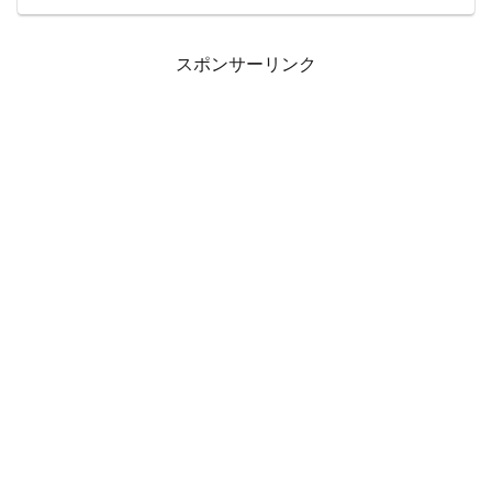
が筆者にはあった。おそらく、みなさん
もそんなに遠くないイメージだろう。た
だ、その記事にある...
スポンサーリンク