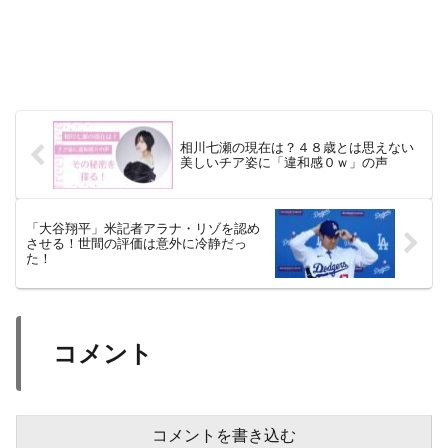
相川七瀬の現在は？４８歳とは思えない
美しいチア姿に「違和感０ｗ」の声
「大谷翔平」米記者アラナ・リゾを認め
させる！世間の評価は意外に冷静だっ
た！
コメント
コメントを書き込む